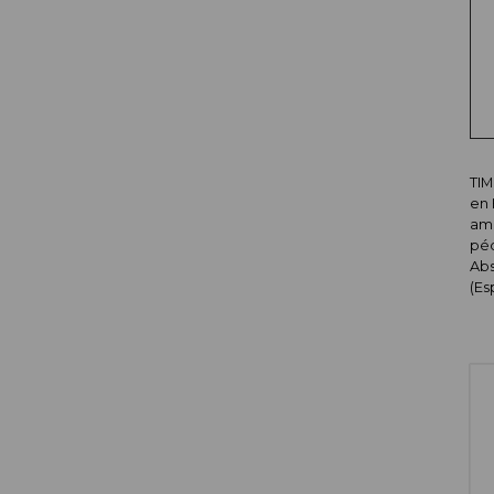
TIM
en 
amé
péd
Abs
(Es