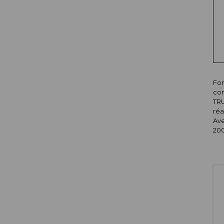
Fon
com
TRU
ré
Ave
200