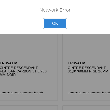
Network Error
OK
TRUVATIV
TRUVATIV
CINTRE DESCENDANT
CINTRE DESCENDANT
FLATBAR CARBON 31,8/750
31,8/760MM RISE 20MM
MM NOIR
Connectez-vous pour voir les prix.
Connectez-vous pour voir les pri