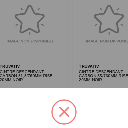
TRUVATIV
TRUVATIV
CINTRE DESCENDANT
CINTRE DESCENDANT
CARBON 31,8/760MM RISE
CARBON 35/760MM RIS
20MM NOIR
20MM NOIR
Connectez-vous pour voir les prix.
Connectez-vous pour voir les pri