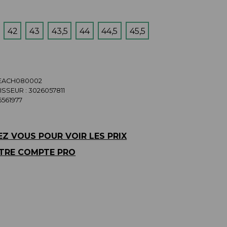
42
43
43,5
44
44,5
45,5
LEACH080002
SSEUR :
3026057811
561977
Z VOUS POUR VOIR LES PRIX
TRE COMPTE PRO