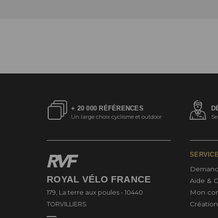
+ 20 000 RÉFÉRENCES
D
Un large choix cyclisme et outdoor
Se
SERVIC
Demand
ROYAL VÉLO FRANCE
Aide & 
Mon co
179, La terre aux poules - 10440
Créatio
TORVILLIERS