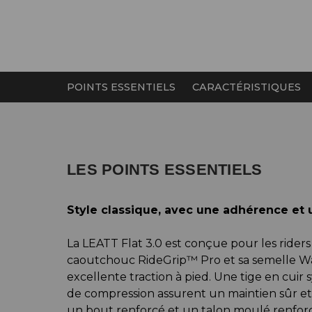
POINTS ESSENTIELS
CARACTÉRISTIQUES
LES POINTS ESSENTIELS
Style classique, avec une adhérence et un
La LEATT Flat 3.0 est conçue pour les ride
caoutchouc RideGrip™ Pro et sa semelle Waf
excellente traction à pied. Une tige en cuir 
de compression assurent un maintien sûr et u
un bout renforcé et un talon moulé renforce