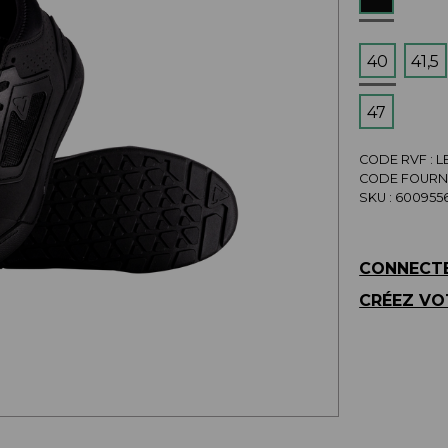
40
41,5
47
CODE RVF : 
CODE FOURNI
SKU :
6009556
CONNECTE
CRÉEZ VO