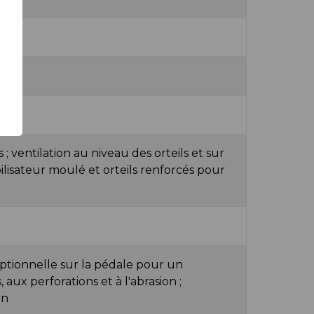
 ; ventilation au niveau des orteils et sur
abilisateur moulé et orteils renforcés pour
ptionnelle sur la pédale pour un
aux perforations et à l'abrasion ;
en