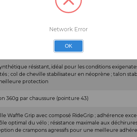
s
Network Error
s de compression Leatt pour un maintien sûr et optimal
OK
ard
ynthétique résistant, idéal pour les conditions exigenates
tés ; col de cheville stabilisateur en néoprène ; talon st
eilleure protection
on 360g par chaussure (pointure 43)
le Waffle Grip avec composé RideGrip ; adhérence exce
ôle optimal du vélo ; résistance maximale aux déchirures, 
ption de crampons agressifs pour une meilleure adhér