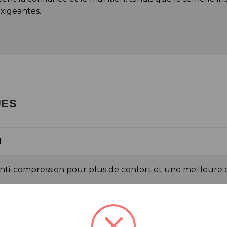
exigeantes.
UES
T
nti-compression pour plus de confort et une meilleure di