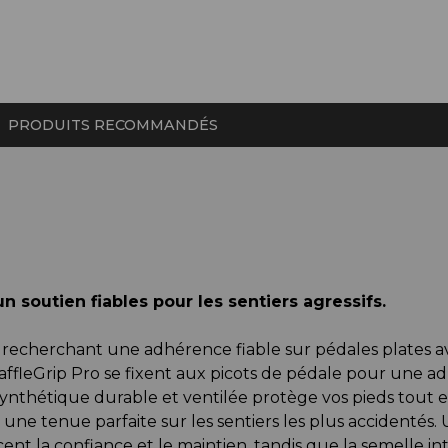
PRODUITS RECOMMANDÉS
 soutien fiables pour les sentiers agressifs.
rs recherchant une adhérence fiable sur pédales plates 
fleGrip Pro se fixent aux picots de pédale pour une ad
synthétique durable et ventilée protège vos pieds tout en
ne tenue parfaite sur les sentiers les plus accidentés. 
nt la confiance et le maintien, tandis que la semelle i