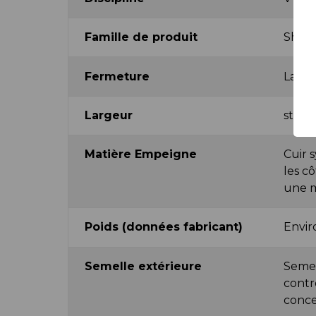
Famille de produit
Shoe
Fermeture
Lacet
Largeur
stand
Matière Empeigne
Cuir s
les cô
une m
Poids (données fabricant)
Envir
Semelle extérieure
Semel
contr
conce