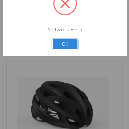
RUDY PROJECT
CASQUE SINERGY
Network Error
OK
Connectez-vous pour voir les prix.