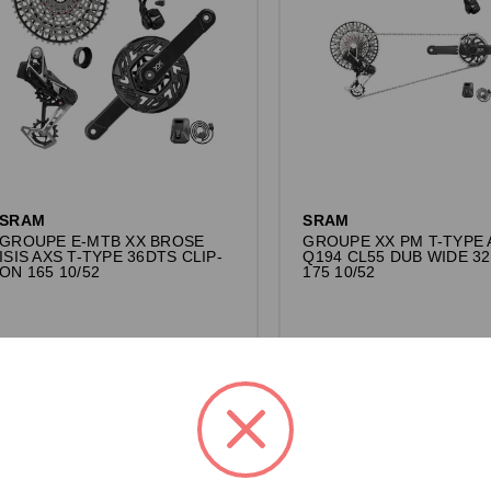
SRAM
SRAM
GROUPE E-MTB XX BROSE
GROUPE XX PM T-TYPE 
ISIS AXS T-TYPE 36DTS CLIP-
Q194 CL55 DUB WIDE 3
ON 165 10/52
175 10/52
Connectez-vous pour voir les prix.
Connectez-vous pour voir les pri