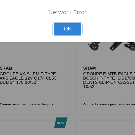
Network Error
OK
SRAM
SRAM
GROUPE XX-SL PM T-TYPE
GROUPE E-MTB EAGLE 
AXS EAGLE 12V Q174 CL55
BOSCH T-TYPE ISIS170
DUB 34 175 10/52
DENTS CLIP-ON CASSE
10/52
Connectez-vous pour voir les prix.
Connectez-vous pour voir les pri