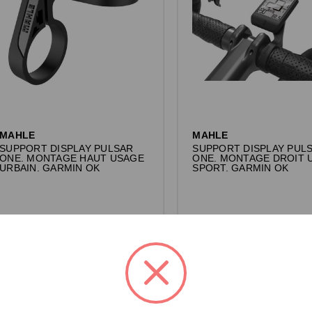
MAHLE
MAHLE
SUPPORT DISPLAY PULSAR
SUPPORT DISPLAY PUL
ONE. MONTAGE HAUT USAGE
ONE. MONTAGE DROIT 
URBAIN. GARMIN OK
SPORT. GARMIN OK
Connectez-vous pour voir les prix.
Connectez-vous pour voir les pri