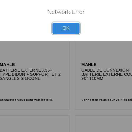
Network Error
OK
MAHLE
MAHLE
BATTERIE EXTERNE X35+
CABLE DE CONNEXION
TYPE BIDON + SUPPORT ET 2
BATTERIE EXTERNE CO
SANGLES SILICONE
90° 110MM
Connectez-vous pour voir les prix.
Connectez-vous pour voir les pri