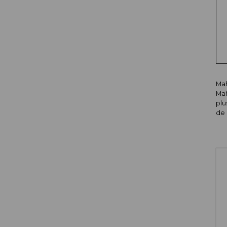
Mah
Mah
plu
de 