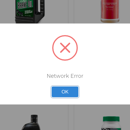
SRAM
SRAM
HUILE MINERALE MAXIMA
HUILE SRAM DOT 5.1 OIL
POUR FREINS (BIDON 500ML)
ML (4 OZ.)
Network Error
Connectez-vous pour voir les prix.
Connectez-vous pour voir les pri
OK