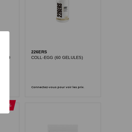
226ERS
SUB-9
COLL-EGG (60 GELULES)
x.
Connectez-vous pour voir les prix.