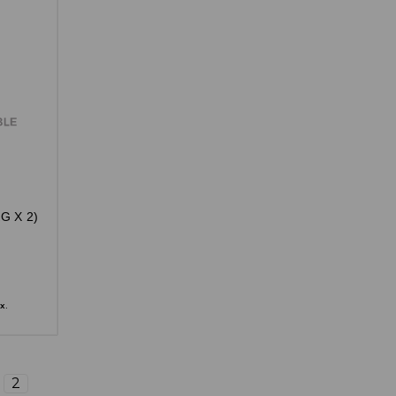
G X 2)
x.
2