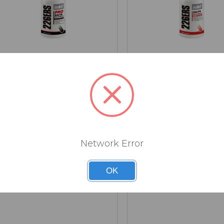
226ERS
226ERS
SELS ELECTROLYTES SUB-9
SALTS ELECTROLYTES 
PRO (100 GELULES)
(100 GELULES)
Network Error
Connectez-vous pour voir les prix.
Connectez-vous pour voir les pri
OK