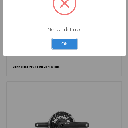
Network Error
SRAM
PÉDALIER RED AXS E1 2X DUB DM 170MM 50-37D
OK
Connectez-vous pour voir les prix.