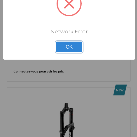
Network Error
ROCKSHOX
FOURCHE ROCKSHOX ZEB ULTIMATE CHARGER 3.2
RC2 - 27.5" BOOST™ 15X110 150MM BLACK ALUM STR
OK
TPR C5/R55 44OFFSET LINEARXL (INCLUDES BOLT ON
FENDERS, STAR NUT, MAXLE STEALTH) B1
Connectez-vous pour voir les prix.