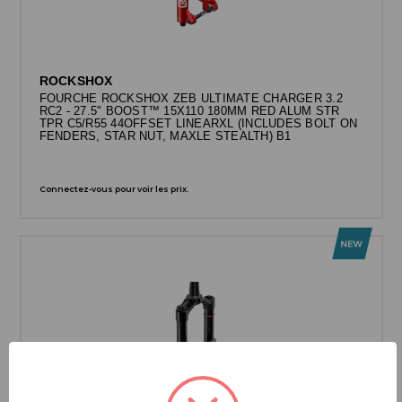
ROCKSHOX
FOURCHE ROCKSHOX ZEB ULTIMATE CHARGER 3.2
RC2 - 27.5" BOOST™ 15X110 180MM RED ALUM STR
TPR C5/R55 44OFFSET LINEARXL (INCLUDES BOLT ON
FENDERS, STAR NUT, MAXLE STEALTH) B1
Connectez-vous pour voir les prix.