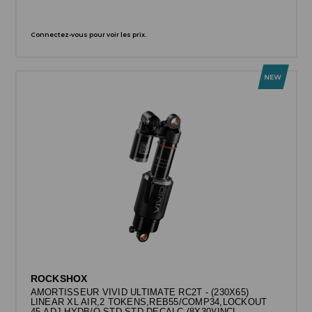
Connectez-vous pour voir les prix.
ROCKSHOX
AMORTISSEUR VIVID ULTIMATE RC2T - (230X65)
LINEAR XL AIR,2 TOKENS,REB55/COMP34,LOCKOUT
45,ADJ HYDB/O,STD STD,DECALC (8X30)(INCL