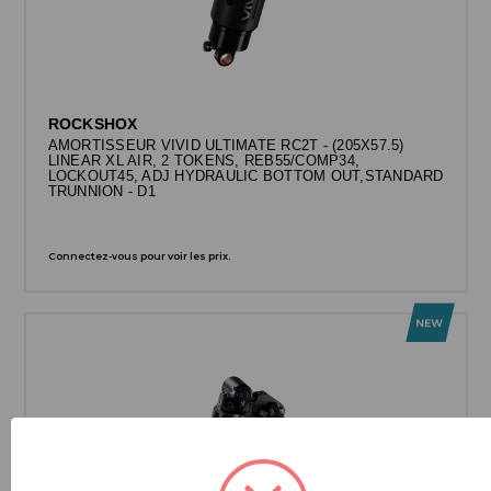
ROCKSHOX
AMORTISSEUR VIVID ULTIMATE RC2T - (205X57.5)
LINEAR XL AIR, 2 TOKENS, REB55/COMP34,
LOCKOUT45, ADJ HYDRAULIC BOTTOM OUT,STANDARD
TRUNNION - D1
Connectez-vous pour voir les prix.