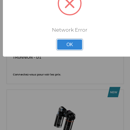
Network Error
ROCKSHOX
OK
AMORTISSEUR VIVID ULTIMATE RC2T - (205X60)
LINEAR XL AIR, 2 TOKENS, REB55/COMP34,
LOCKOUT45, ADJ HYDRAULIC BOTTOM OUT,STANDARD
TRUNNION - D1
Connectez-vous pour voir les prix.