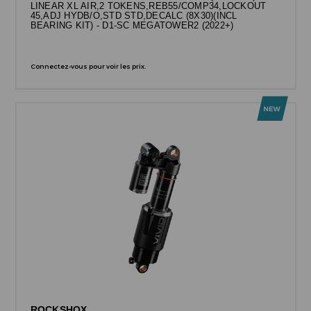
LINEAR XL AIR,2 TOKENS,REB55/COMP34,LOCKOUT
45,ADJ HYDB/O,STD STD,DECALC (8X30)(INCL
BEARING KIT) - D1-SC MEGATOWER2 (2022+)
Connectez-vous pour voir les prix.
ROCKSHOX