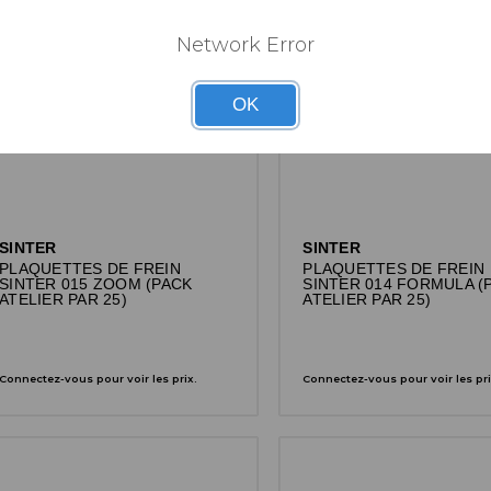
Network Error
OK
SINTER
SINTER
PLAQUETTES DE FREIN
PLAQUETTES DE FREIN
SINTER 015 ZOOM (PACK
SINTER 014 FORMULA (
ATELIER PAR 25)
ATELIER PAR 25)
Connectez-vous pour voir les prix.
Connectez-vous pour voir les pri