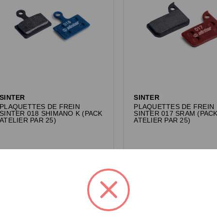
SINTER
SINTER
PLAQUETTES DE FREIN
PLAQUETTES DE FREIN
SINTER 018 SHIMANO K (PACK
SINTER 017 SRAM (PAC
ATELIER PAR 25)
ATELIER PAR 25)
Connectez-vous pour voir les prix.
Connectez-vous pour voir les pri